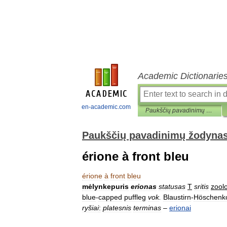
Academic Dictionarie
en-academic.com
Paukščių pavadinimų žodynas
Paukščių pavadinimų žodyna
érione à front bleu
érione
à
front
bleu
mėlynkepuris
erionas
statusas
T
sritis
zoolo
blue
-
capped
puffleg
vok
.
Blaustirn
-
Höschenko
ryšiai
:
platesnis
terminas
–
erionai