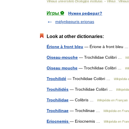
Vilniaus
universiteto
Ekologijos
institutas
. –
Vilnius
:
Vilniaus
Игры ⚽
Нужен реферат?
mėlynkepuris erionas
Look at other dictionaries:
Érione à front bleu
— Érione à front bleu
Oiseau-mouche
— Trochilidae Colibri …
Wi
Oiseau mouche
— Trochilidae Colibri …
Wi
Trochilidé
— Trochilidae Colibri …
Wikipédia 
Trochilidés
— Trochilidae Colibri …
Wikipédi
Trochilidae
— Colibris …
Wikipédia en Français
Trochilinae
— Trochilinae …
Wikipédia en Fran
Eriocnemis
— Eriocnemis …
Wikipédia en Fran