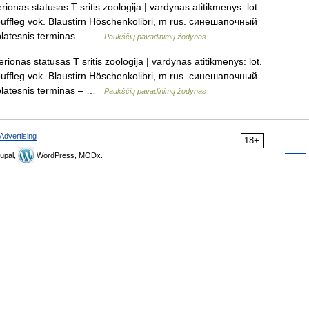
onas statusas T sritis zoologija | vardynas atitikmenys: lot.
uffleg vok. Blaustirn Höschenkolibri, m rus. синешапочный
: platesnis terminas – …
Paukščių pavadinimų žodynas
ionas statusas T sritis zoologija | vardynas atitikmenys: lot.
uffleg vok. Blaustirn Höschenkolibri, m rus. синешапочный
: platesnis terminas – …
Paukščių pavadinimų žodynas
Advertising
18+
upal,
WordPress, MODx.