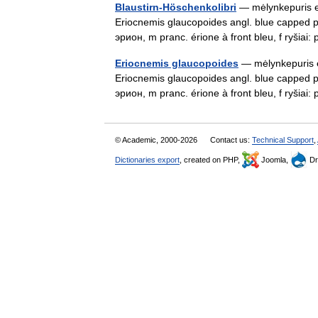
Blaustirn-Höschenkolibri
— mėlynkepuris eri
Eriocnemis glaucopoides angl. blue capped p
эрион, m pranc. érione à front bleu, f ryšiai
Eriocnemis glaucopoides
— mėlynkepuris er
Eriocnemis glaucopoides angl. blue capped p
эрион, m pranc. érione à front bleu, f ryšiai
© Academic, 2000-2026
Contact us:
Technical Support
,
Dictionaries export
, created on PHP,
Joomla,
Dr