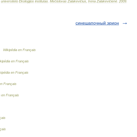
universiteto
Ekologijos
institutas
.
Mečislovas
Žalakevičius
,
Irena
Žalakevičienė
.
2009
.
синешапочный эрион
 …
Wikipédia en Français
kipédia en Français
kipédia en Français
en Français
a en Français
çais
çais