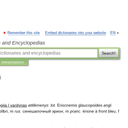
Remember this site
Embed dictionaries into your website
EN
s and Encyclopedias
Search!
Interpretations
s
gija
|
vardynas
atitikmenys
:
lot
.
Eriocnemis
glaucopoides
angl
.
libri
,
m
rus
.
синешапочный
эрион
,
m
pranc
.
érione
à
front
bleu
,
f